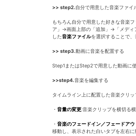
>> step2.
自分で用意した音楽ファイ
もちろん自分で用意した好きな音楽フ
ア」→画面上部の「追加」→「メディ
した
音楽ファイル
を選択することで、
>> step3.
動画に音楽を配置する
Step1またはStep2で用意した
>>step4.
音楽を編集する
タイムライン上に配置した音楽クリッ
・
音量の変更
:音楽クリップを横切る
・
音楽のフェードイン／フェードアウ
移動し、表示された白いタブを左右に