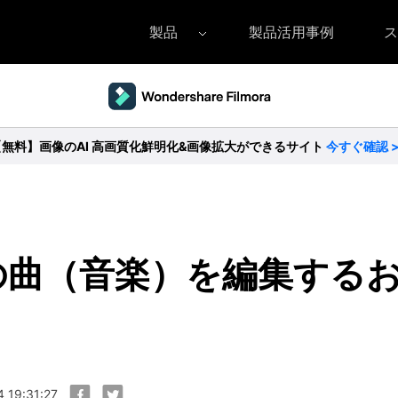
製品
製品活用事例
ス
Filmora（フィモーラ）
UniConverter(スーパーメディア変換
DVD
• Filmora for Windows
• UniConverter for Windows
• DV
【無料】画像のAI 高画質化鮮明化&画像拡大ができるサイト
今すぐ確認 
• Filmora for Mac
• UniConverter for Mac
• DV
の曲（音楽）を編集する
 19:31:27