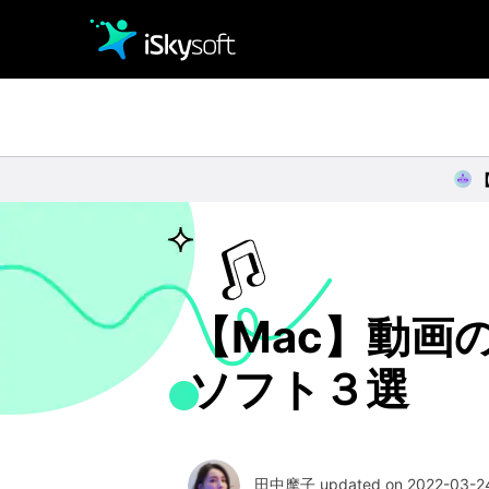
クリエイティビティ
オフィス効率化
ユーティリティ
【Mac】動画
ソフト３選
田中摩子 updated on 2022-03-24