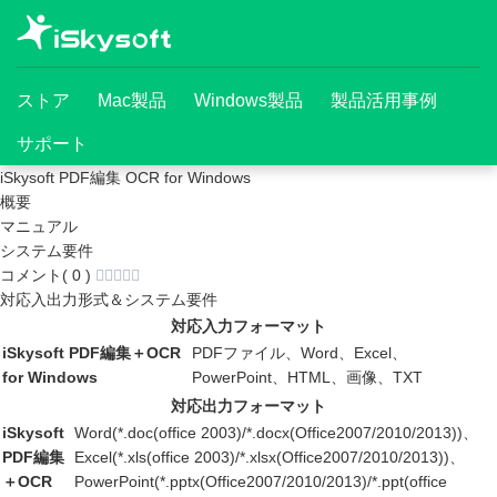
ストア
Mac製品
Windows製品
製品活用事例
サポート
iSkysoft PDF編集 OCR for Windows
概要
マニュアル
システム要件
コメント(
0
)
対応入出力形式＆システム要件
対応入力フォーマット
iSkysoft PDF編集＋OCR
PDFファイル、Word、Excel、
for Windows
PowerPoint、HTML、画像、TXT
対応出力フォーマット
iSkysoft
Word(*.doc(office 2003)/*.docx(Office2007/2010/2013))、
PDF編集
Excel(*.xls(office 2003)/*.xlsx(Office2007/2010/2013))、
＋OCR
PowerPoint(*.pptx(Office2007/2010/2013)/*.ppt(office