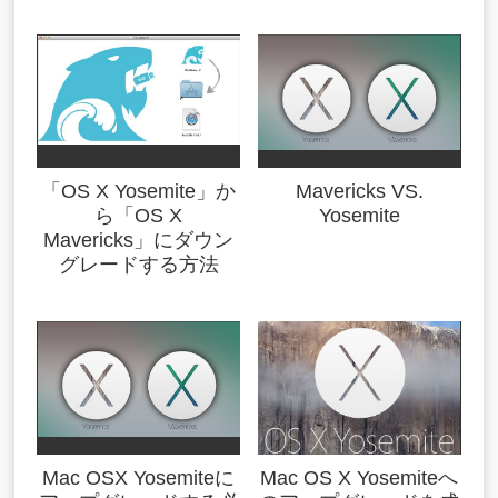
「OS X Yosemite」か
Mavericks VS.
ら「OS X
Yosemite
Mavericks」にダウン
グレードする方法
Mac OSX Yosemiteに
Mac OS X Yosemiteへ