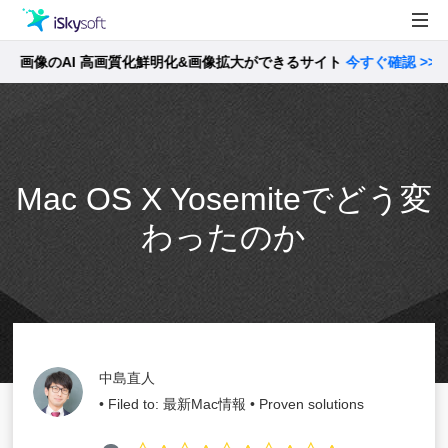
画像のAI 高画質化鮮明化&画像拡大ができるサイト
製品
今すぐ確認 >>
製品活用事例
Utility
ストア
Mac OS X Yosemiteでどう変
サポート
わったのか
中島直人
• Filed to:
最新Mac情報
• Proven solutions