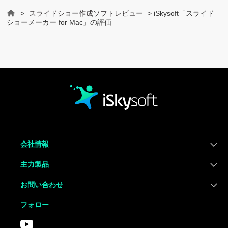
>
スライドショー作成ソフトレビュー
> iSkysoft「スライド
Home
ショーメーカー for Mac」の評価
会社情報
主力製品
お問い合わせ
フォロー