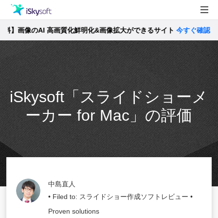
】画像のAI 高画質化鮮明化&画像拡大ができるサイト
製品
今すぐ確認 >>
製品活用事例
Utility
ストア
iSkysoft「スライドショーメ
サポート
ーカー for Mac」の評価
中島直人
• Filed to:
スライドショー作成ソフトレビュー
•
Proven solutions