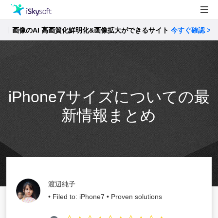
画像のAI 高画質化鮮明化&画像拡大ができるサイト
製品
今すぐ確認 >>
製品活用事例
Utility
ストア
iPhone7サイズについての最
サポート
新情報まとめ
渡辺純子
• Filed to:
iPhone7
• Proven solutions