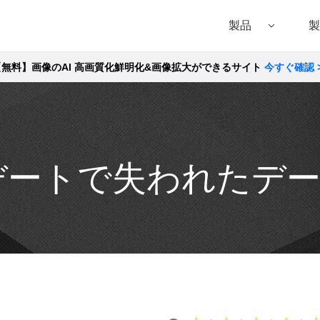
製品
製
【無料】画像のAI 高画質化鮮明化&画像拡大ができるサイト
今すぐ確認 
Filmora（フィモーラ）
UniConverter(スーパーメディア変換!
DVD
• Filmora for Windows
• UniConverter for Windows
• DVD
• Filmora for Mac
• UniConverter for Mac
• DVD
プデートで失われたデ