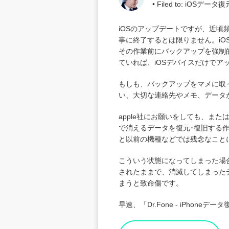
• Filed to:
iOSデータ
iOSのアップデートですが、近頃
事に終了するとは限りません。iO
その作業前にバックアップを強制的
ていれば、iOSデバイスだけで
もしも、バックアップをマメに取ってい
い、大切な連絡先やメモ、データ
apple社にお願いをしても、ま
で消えるデータを復元･復旧する作
と以前の機種などでは残念なこと
こういう状態になってしまった場合、
されたままで、消滅してしまったデ
まうと致命傷です。
早速、「Dr.Fone - iPho