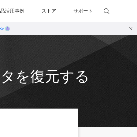
品活用事例
ストア
サポート
>>
)
 Memory（DVDメモリー）
動画・音楽変換プロ
 Memory for Windows
• 動画・音楽変換6！プロ for Windows
 Memory for Mac
• 動画・音楽変換3！プロ for Mac
ータを復元する