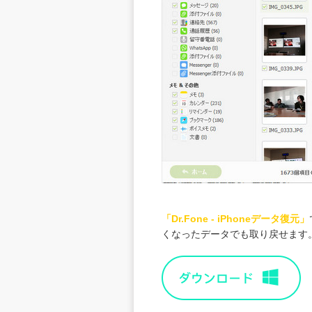
「
Dr.Fone - iPhoneデータ復元
」
くなったデータでも取り戻せます