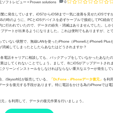
0
復元ソフトレビュー
• Proven solutions
頻繁に発生しています。iOS7からiOS8まで一気に改善を見せたiOSで
S5の時のように、PCとiOSデバイスを必ずケーブルで接続してPC経
に行われていたので、データの紛失・消滅はありませんでした。しかし、
アップデートが出来るようになりました。これは便利でもありますが、と
ない状態で、無線LANを使ったiPhone（iPhone6とiPhone6 P
が消滅してしまったとしたらあなたはどうされますか？
たは各電話キャリアに相談しても、バックアップをしていなかったあなたの責
業はしてくれないことでしょう。まして、8にiOSがアップデートされまし
にクリーンインストールをしなければならない重大なエラーが発生して
iSkysoft社が販売している、
「
Dr.Fone - iPhoneデータ復元
」
を利用
ータを復元する手段があります。特に電話をかける為のiPhoneでは
neデータ復元」を利用して、データの復元作業を行いましょう。