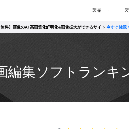
製品
製
【無料】画像のAI 高画質化鮮明化&画像拡大ができるサイト
今すぐ確認 
Filmora（フィモーラ）
UniConverter(スーパーメディア変換!
DVD
• Filmora for Windows
• UniConverter for Windows
• DVD
• Filmora for Mac
• UniConverter for Mac
• DVD
画編集ソフトランキ