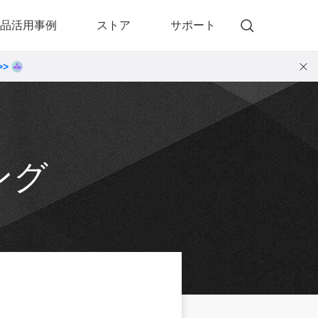
品活用事例
ストア
サポート
>>
)
 Memory（DVDメモリー）
動画・音楽変換プロ
 Memory for Windows
• 動画・音楽変換6！プロ for Windows
 Memory for Mac
• 動画・音楽変換3！プロ for Mac
ング