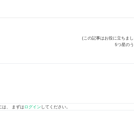
(この記事はお役に立ちまし
5つ星の
には、 まずは
ログイン
してください。