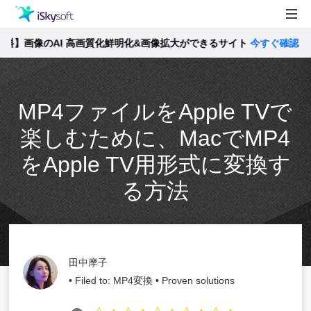
】画像のAI 高画質化鮮明化&画像拡大ができるサイト
製品
今すぐ確認 >>
製品活用事例
Utility
MP4ファイルをApple TVで
ストア
楽しむために、MacでMP4
サポート
をApple TV用形式に変換す
る方法
田中摩子
• Filed to:
MP4変換
• Proven solutions