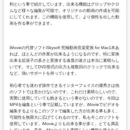
利という事で紹介しています。出来る機能はグロップやクロ
ムなど様々な編集が可能で、オリジナルの動画の作成を可能
にしてくれます。この機能を使用して、より個性を出した動
画を作る事ができます。
iMovieの代替ソフト
iSkysoft 究極動画音楽変換 for Mac
1本あ
れば、ほとんどの作業が出来るようになるのです。特に変換
出来る拡張子の多さと変換する速度の速さは本当に素晴らし
いです。そしてDVD形式の出力も複数回のクリックで出来る
など、強いサポートを持っています。
初心者でも迷わず操作できるインターフェイスの優秀さは他
のソフトでは見かけないのです。これだけ素晴らしいので、
実際に使用していても飽きるという事がないのです。今回は
MP4を編集という事で記載していますが、iMovieでビデオを
編集するよりもこのソフトで編集した方が出来る事も多く、
可能性を無限大に広げてくれるのです。私も今このソフトを
使用しています。iMovieよりも出来る事が多く、とても満足