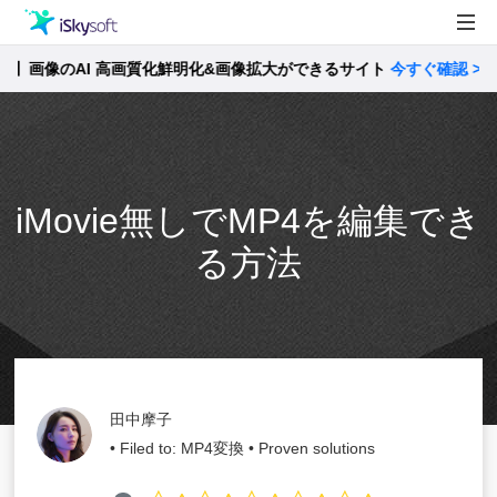
】画像のAI 高画質化鮮明化&画像拡大ができるサイト
製品
今すぐ確認 >>
製品活用事例
Utility
ストア
iMovie無しでMP4を編集でき
サポート
る方法
田中摩子
• Filed to:
MP4変換
• Proven solutions