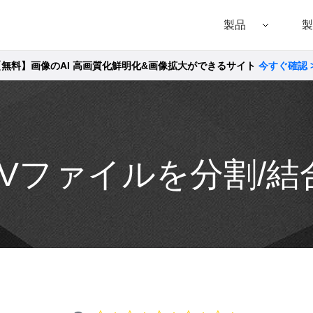
製品
製
【無料】画像のAI 高画質化鮮明化&画像拡大ができるサイト
今すぐ確認 
Filmora（フィモーラ）
UniConverter(スーパーメディア変換!
DVD
• Filmora for Windows
• UniConverter for Windows
• DVD
• Filmora for Mac
• UniConverter for Mac
• DVD
OVファイルを分割/