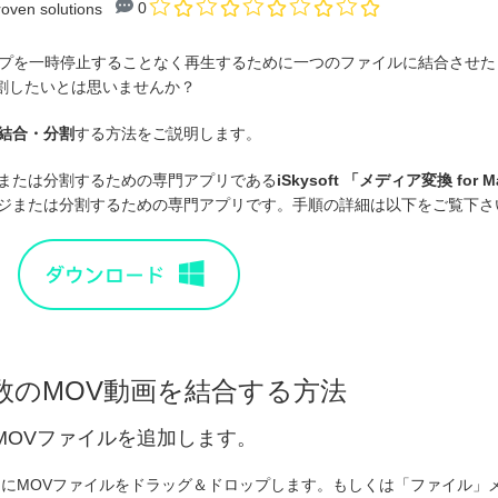
0
roven solutions
ップを一時停止することなく再生するために一つのファイルに結合させた
割したいとは思いませんか？
を結合・分割
する方法をご説明します。
合または分割するための専門アプリである
iSkysoft 「
メディア変換 for M
マージまたは分割するための専門アプリです。手順の詳細は以下をご覧下さ
複数のMOV動画を結合する方法
MOVファイルを追加します。
」にMOVファイルをドラッグ＆ドロップします。もしくは「ファイル」