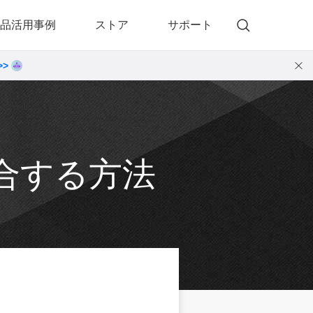
品活用事例
ストア
サポート
>>
)
 Memory（DVDメモリー）
動画・音楽変換プロ
 Memory for Windows
• 動画・音楽変換6！プロ for Windows
 Memory for Mac
• 動画・音楽変換3！プロ for Mac
結合する方法