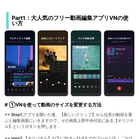
Part1：大人気のフリー動画編集アプリVNの使
い方
# ①VNを使って動画のサイズを変更する方法
>> Step1.
アプリを開いた後、【新しいクリップ】から任意の動画を選
ぶと編集画面にいきますので、その画面上部中央付近にある【オリジナ
ル】というボタンを押します。
>> step2.
【オリジナル】の下に16:9～21:9までのフレーム比・「ラウ