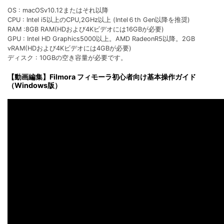
OS : macOSv10.12またはそれ以降
CPU : Intel i5以上のCPU,2GHz以上 (Intel６th Gen以降を推奨)
RAM :8GB RAM(HDおよび4Kビデオには16GBが必要)
GPU : Intel HD Graphics5000以上。AMD RadeonR5以降。2GB
vRAM(HDおよび4Kビデオには4GBが必要)
ディスク : 10GBの空き容量が必要です。
【動画編集】Filmora フィモーラ初心者向け基本操作ガイド
（Windows版）