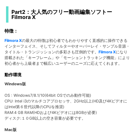
Part2：大人気のフリー動画編集ソフトー
Filmora X
特徴：
Filmora X
の最大の特徴は初心者でもわかりやすく直感的に操作できる
インターフェイス、そしてフィルターやオーバーレイ・サンプル音源・
タイトル・トランジッションの多彩さも圧倒的です。
Filmora X
になり
搭載された「キーフレーム」や「モーショントラッキング機能」により
初心者から上級者まで幅広いユーザーのニーズに応えてくれます。
動作環境
Windows版
OS : Windows7/8.1/10(64bit OSでのみ動作可能)
CPU: Intel i3のマルチコアプロセッサ、2GHz以上(HD及び4Kビデオに
はIntel第６世代以降のCPUを推奨)
RAM:4 GB RAM(HDおよび4Kビデオには8GBが必要)
ディスク:１０GB以上の空き容量が必要です。
Mac版