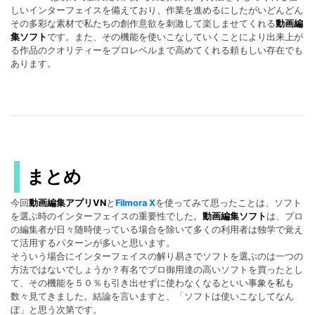
しいインターフェイスを備えており、作業を進めるにしたがいどんどん
その多彩な素材で私たちの創作意欲を刺激して楽しませてくれる
動画編
集ソフト
です。また、その機能を使いこなしていくことにより出来上が
る作品のクオリティーをプロレベルまで高めてくれる頼もしい存在でも
あります。
まとめ
今回
動画編集アプリVN
と
Filmora X
を使ってみて思ったことは、ソフト
を選ぶ時のインターフェイスの重要性でした。
動画編集ソフト
は、プロ
の編集者が日々随時使っている場合を除いて多くの利用者は独学で覚え
て活用するパターンが多いと思います。
そういう場合にインターフェイスの解り易さでソフトを選ぶのは一つの
方法ではないでしょうか？有名でプロ御用達の高いソフトを買ったとし
て、その機能を５０％も引き出せずに使わなくなるといい事象を私も
数々見てきました。結論を言いますと、「ソフトは使いこなしてなん
ぼ」と思う次第です。