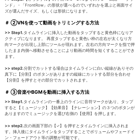
ンド」・「FrontRow」の形状が選べるのでいずれかを選ぶと画面サイ
ズが選んだサイズ、もしくは形状になります。
＃ ②VNを使って動画をトリミングする方法
>> Step1.
タイムラインに挿入した動画をタップすると黄色枠になりア
クティブになります。 再度タップすると黄色い枠の左右が太くなり方
向マークが出現し上部にツールが現れます。左右の方向マークを指で押
したまま内側へ移動させることにより動画の時間を短くすることができ
ます。
>> step2.
分割でカットする場合はタイムラインに白い縦線がありその
真下に【分割】のボタンがありますの縦線にカットする部分を合わせ
【分割】を押すとその部分でカットされます。
＃ ③音楽やBGMを動画に挿入する方法
>> Step1.
タイムラインの一番上のラインに音符マークがあり、タップ
すると【ミュージック】【効果音】【ナレーション】の３つのボタンが
ありますのでミュージックを選び右側の【使用】を押します。
>> step2.
次の画面下部の【✓】を押すとタイムラインに挿入されま
す。挿入後にタイムラインをタップすることでボリュームやフェードイ
ン・フェードアウト等の調整が可能です。