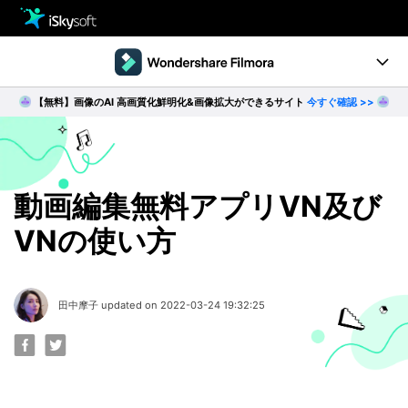
製品
製品活用事例
【無料】画像のAI 高画質化鮮明化&画像拡大ができるサイト
今すぐ確認 >>
Utility
製品ページ
ダウンロード
ストア
Filmstock
ダウンロード
ダウンロード
操作ガイド
動画編集無料アプリVN及び
VNの使い方
サポート
動作環境
動画編集の基本とコツ
田中摩子 updated on 2022-03-24 19:32:25
無料ダウンロード
今すぐ購入