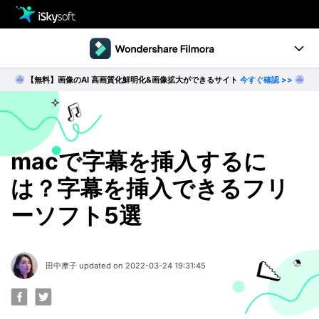
製品
製品活用事例
【無料】画像のAI 高画質化鮮明化&画像拡大ができるサイト
今すぐ確認 >>
Utility
製品ページ
ダウンロード
ストア
Filmstock
ダウンロード
ダウンロード
操作ガイド
macで字幕を挿入するに
は？字幕を挿入できるフリ
サポート
動作環境
ーソフト5選
動画編集の基本とコツ
無料ダウンロード
今すぐ購入
田中摩子 updated on 2022-03-24 19:31:45