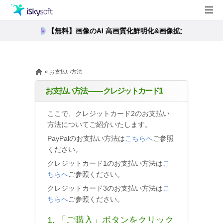
製品
【無料】画像のAI 高画質化鮮明化&画像拡大ができるサ
製品活用事例
Utility
»
お支払い方法
ストア
お支払い方法 —— クレジットカード1
サポート
ここで、クレジットカード2のお支払い
方法についてご紹介いたします。
PayPalのお支払い方法は
こちらへ
ご参照
ください。
クレジットカード1のお支払い方法は
こ
ちらへ
ご参照ください。
クレジットカード3のお支払い方法は
こ
ちらへ
ご参照ください。
1. 「ご購入」ボタンをクリック