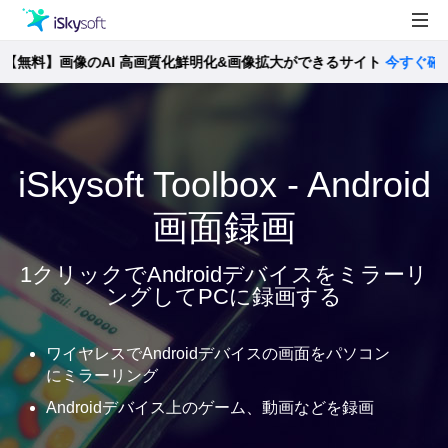
料】画像のAI 高画質化鮮明化&画像拡大ができるサイト
製品
今すぐ確認 >>
製品活用事例
Utility
ストア
iSkysoft Toolbox - Android
サポート
画面録画
1クリックでAndroidデバイスをミラーリ
ングしてPCに録画する
ワイヤレスでAndroidデバイスの画面をパソコン
にミラーリング
Androidデバイス上のゲーム、動画などを録画